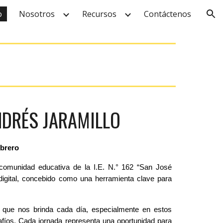
o
Nosotros
Recursos
Contáctenos
ion
NDRÉS JARAMILLO
Obrero
a comunidad educativa de la I.E. N.° 162 “San José
digital, concebido como una herramienta clave para
 que nos brinda cada día, especialmente en estos
safíos. Cada jornada representa una oportunidad para